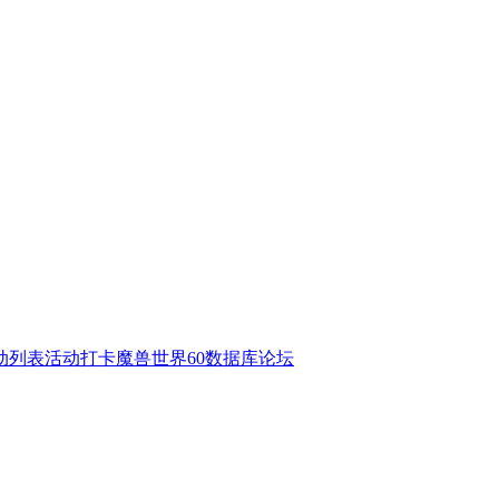
动列表
活动打卡
魔兽世界60数据库
论坛