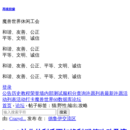
再续前缘
魔兽世界休闲工会
和谐、友善、公正
平等、文明、诚信
和谐、友善、公正
平等、文明、诚信
和谐、友善、公正、平等、文明、诚信
和谐、友善、公正、平等、文明、诚信
登录
公告
历史
教程
荣誉墙
内部测试服
积分查询
许愿列表
最新许愿
活
动列表
活动打卡
魔兽世界60数据库
论坛
首页
›
论坛
›
帖子标签：猫;野性;输出;攻略
由:
Crazyd...
发布
在：
德鲁伊交流区