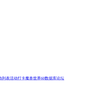
动列表
活动打卡
魔兽世界60数据库
论坛