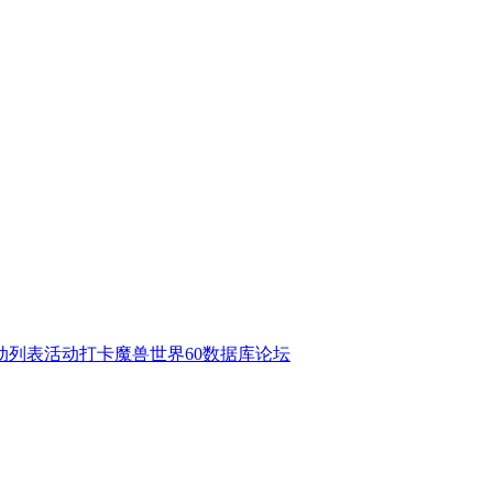
动列表
活动打卡
魔兽世界60数据库
论坛